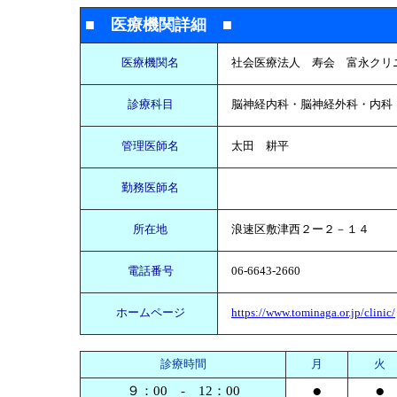
■
医療機関詳細
■
医療機関名
社会医療法人 寿会 富永クリ
診療科目
脳神経内科・脳神経外科・内科
管理医師名
太田 耕平
勤務医師名
所在地
浪速区敷津西２ー２－１４
電話番号
06-6643-2660
ホームページ
https://www.tominaga.or.jp/clinic/
診療時間
月
火
●
●
９：00 - 12：00